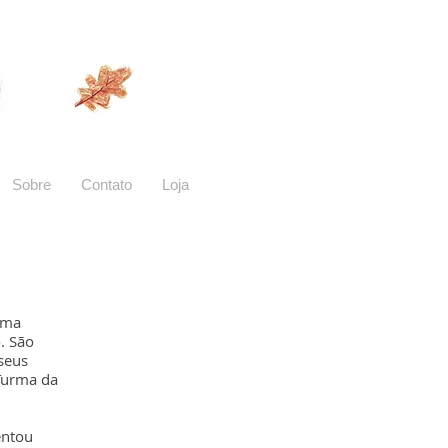
Sobre
Contato
Loja
uma
. São
 seus
 Turma da
entou