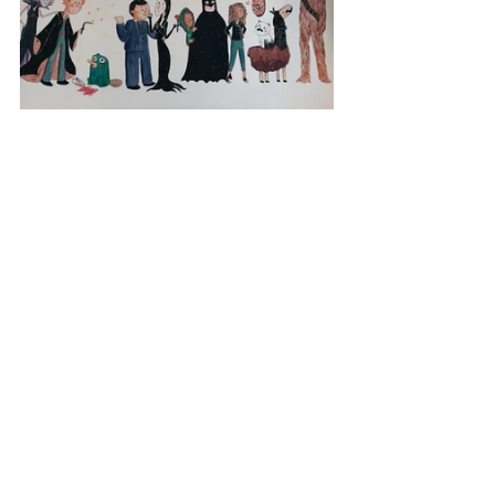
E é isso! Eu gostei muito do resultado, 
no final das contas <3 foi uma primeira 
experiência muito legal e muito 
importante pra mim! Quem sabe não 
faço isso mais vezes? 
E aproveito pra agradecer a Débora 
pelo carinho e pela oportunidade. É 
uma honra enorme fazer parte dessa 
nova casinha que vai ser cheia de 
amor! E conheçam o trabalho dela 
aqui
, 
aqui
 e 
aqui
!