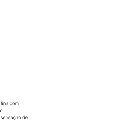
fina com 
o  
a sensação de 